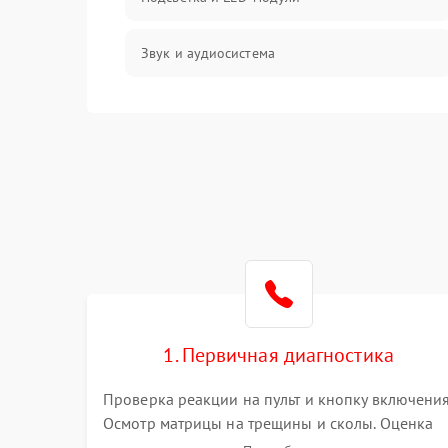
Звук и аудиосистема
Сигнал и приём каналов
Разъёмы и интерфейсы
Механические повреждения
Программное обеспечение
Корпус и механика
1. Первичная диагностика
Пульт и управление
Проверка реакции на пульт и кнопку включения
Осмотр матрицы на трещины и сколы. Оценка
Сеть и подключения
звука, наличия подсветки и индикаторов