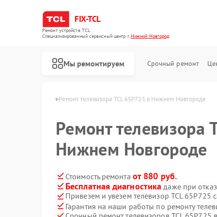
FIX-TCL
Ремонт устройств TCL
Специализированный cервисный центр г.
Нижний Новгород
Мы ремонтируем
Срочный ремонт
Це
в Нижнем Новгороде
Ремонт телевизора TCL 65P725 в Нижнем Новгороде
Ремонт телевизора 
Нижнем Новгороде
от 880 руб.
Стоимость ремонта
Бесплатная диагностика
даже при отказ
Привезем и увезем телевизор TCL 65P725 
Ремонт роботов-пылесосов TCL
Ремонт сушильных машин TCL
Ремонт стиральных машин TCL
Гарантия на наши работы по ремонту теле
Срочный ремонт телевизоров TCL 65P725 в