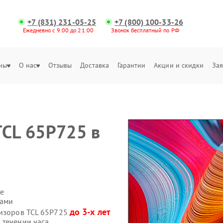
+7 (831) 231-05-25
+7 (800) 100-33-26
Ежедневно с 9:00 до 21:00
Звонок бесплатный по РФ
ны
О нас
Отзывы
Доставка
Гарантии
Акции и скидки
Зая
TCL 65P725 в
е
сами
до 3-х лет
визоров TCL 65P725
 течении часа