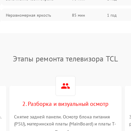
Неравномерная яркость
85 мин
1 год
Выгорание матрицы
90 мин
1 год
Этапы ремонта телевизора TCL
2. Разборка и визуальный осмотр
.
Снятие задней панели. Осмотр блока питания
(PSU), материнской платы (MainBoard) и платы T-
Con на вздутые конденсаторы, прогары,