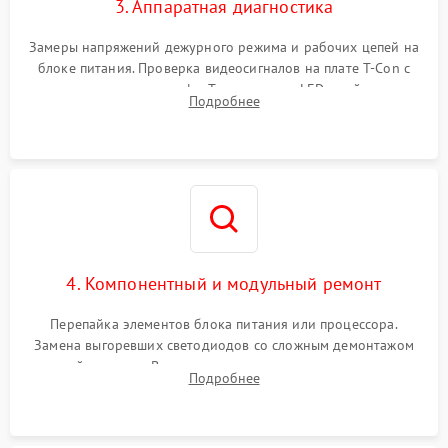
3. Аппаратная диагностика
Замеры напряжений дежурного режима и рабочих цепей на
блоке питания. Проверка видеосигналов на плате T-Con с
помощью осциллографа. Тестирование LED-драйвера и
Подробнее
светодиодных планок подсветки мультиметром.
4. Компонентный и модульный ремонт
Перепайка элементов блока питания или процессора.
Замена выгоревших светодиодов со сложным демонтажом
хрупкой матрицы. Восстановление поврежденных дорожек,
Подробнее
прошивка микросхем памяти EEPROM