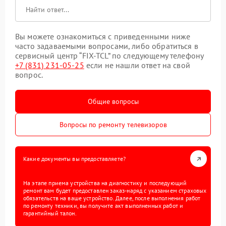
Вы можете ознакомиться с приведенными ниже
часто задаваемыми вопросами, либо обратиться в
сервисный центр “FIX-TCL” по следующему телефону
+7 (831) 231-05-25
если не нашли ответ на свой
вопрос.
Общие вопросы
Вопросы по ремонту телевизоров
Какие документы вы предоставляете?
На этапе приема устройства на диагностику и последующий
ремонт вам будет предоставлен заказ-наряд с указанием страховых
обязательств на ваше устройство. Далее, после выполнения работ
по ремонту техники, вы получите акт выполненных работ и
гарантийный талон.