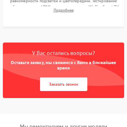
равномерности подсветки и цветопередачи. Тестирование
работы разъемов HDMI, динамиков, модуля Wi-Fi и Smart TV
Подробнее
в рабочем режиме в течение нескольких часов.
У Вас остались вопросы?
Оставьте заявку, мы свяжемся с Вами в ближайшее
время
Заказать звонок
Мы ремонтируем и другие модели