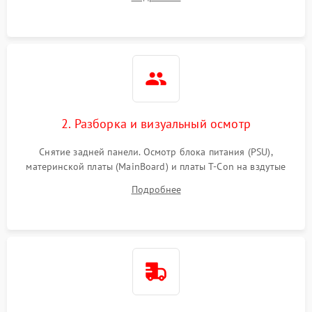
источников сигнала для выявления симптомов поломки.
2. Разборка и визуальный осмотр
Снятие задней панели. Осмотр блока питания (PSU),
материнской платы (MainBoard) и платы T-Con на вздутые
конденсаторы, прогары, окисления и микротрещины.
Подробнее
Проверка надежности фиксации и целостности шлейфов.