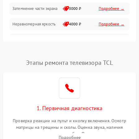
Механические повреждения
Затемнение части экрана
5000 ₽
Подробнее →
Программное обеспечение
Неравномерная яркость
4000 ₽
Подробнее →
Корпус и механика
Выгорание матрицы
6000 ₽
Подробнее →
Пульт и управление
Этапы ремонта телевизора TCL
Сеть и подключения
Аудио
Сетевая
1. Первичная диагностика
Проверка реакции на пульт и кнопку включения. Осмотр
матрицы на трещины и сколы. Оценка звука, наличия
подсветки и индикаторов ошибок. Подключение тестовых
Подробнее