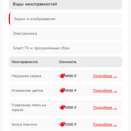
Виды неисправностей
Экран и изображение
Электроника
Smart TV и программные сбои
Неисправности
Стоимость
Питание и запуск
Мерцание экрана
4000 ₽
Подробнее →
Подсветка и LED-модули
Искажение цветов
4500 ₽
Подробнее →
Звук и аудиосистема
Появление пятен на
Сигнал и приём каналов
5000 ₽
Подробнее →
экране
Разъёмы и интерфейсы
Битые пиксели
5500 ₽
Подробнее →