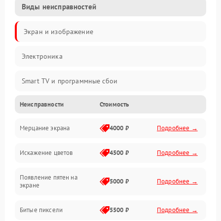
Виды неисправностей
Экран и изображение
Электроника
Smart TV и программные сбои
Неисправности
Стоимость
Питание и запуск
Мерцание экрана
4000 ₽
Подробнее →
Подсветка и LED-модули
Искажение цветов
4500 ₽
Подробнее →
Звук и аудиосистема
Появление пятен на
Сигнал и приём каналов
5000 ₽
Подробнее →
экране
Разъёмы и интерфейсы
Битые пиксели
5500 ₽
Подробнее →