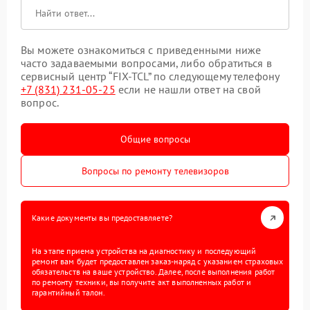
Вы можете ознакомиться с приведенными ниже
часто задаваемыми вопросами, либо обратиться в
сервисный центр “FIX-TCL” по следующему телефону
+7 (831) 231-05-25
если не нашли ответ на свой
вопрос.
Общие вопросы
Вопросы по ремонту телевизоров
Какие документы вы предоставляете?
На этапе приема устройства на диагностику и последующий
ремонт вам будет предоставлен заказ-наряд с указанием страховых
обязательств на ваше устройство. Далее, после выполнения работ
по ремонту техники, вы получите акт выполненных работ и
гарантийный талон.