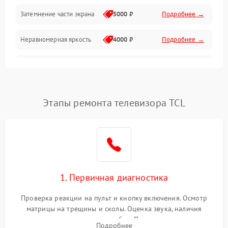
Механические повреждения
Затемнение части экрана
5000 ₽
Подробнее →
Программное обеспечение
Неравномерная яркость
4000 ₽
Подробнее →
Корпус и механика
Выгорание матрицы
6000 ₽
Подробнее →
Пульт и управление
Этапы ремонта телевизора TCL
Сеть и подключения
Аудио
Сетевая
1. Первичная диагностика
Проверка реакции на пульт и кнопку включения. Осмотр
матрицы на трещины и сколы. Оценка звука, наличия
подсветки и индикаторов ошибок. Подключение тестовых
Подробнее