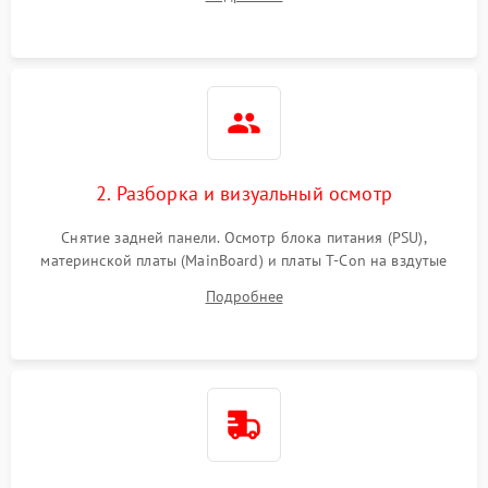
источников сигнала для выявления симптомов поломки.
2. Разборка и визуальный осмотр
Снятие задней панели. Осмотр блока питания (PSU),
материнской платы (MainBoard) и платы T-Con на вздутые
конденсаторы, прогары, окисления и микротрещины.
Подробнее
Проверка надежности фиксации и целостности шлейфов.