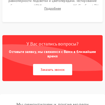
равномерности подсветки и цветопередачи. Тестирование
работы разъемов HDMI, динамиков, модуля Wi-Fi и Smart TV
Подробнее
в рабочем режиме в течение нескольких часов.
У Вас остались вопросы?
Оставьте заявку, мы свяжемся с Вами в ближайшее
время
Заказать звонок
Мы ремонтируем и другие модели