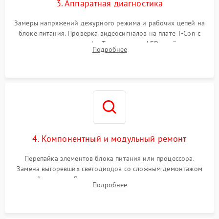
3. Аппаратная диагностика
Замеры напряжений дежурного режима и рабочих цепей на
блоке питания. Проверка видеосигналов на плате T-Con с
помощью осциллографа. Тестирование LED-драйвера и
Подробнее
светодиодных планок подсветки мультиметром.
4. Компонентный и модульный ремонт
Перепайка элементов блока питания или процессора.
Замена выгоревших светодиодов со сложным демонтажом
хрупкой матрицы. Восстановление поврежденных дорожек,
Подробнее
прошивка микросхем памяти EEPROM