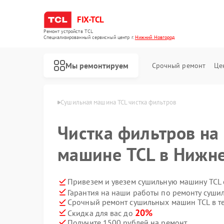
FIX-TCL
Ремонт устройств TCL
Специализированный cервисный центр г.
Нижний Новгород
Мы ремонтируем
Срочный ремонт
Це
в Нижнем Новгороде
Сушильная машина TCL чистка фильтров
Чистка фильтров на
машине TCL в Нижн
Привезем и увезем сушильную машину TCL 
Гарантия на наши работы по ремонту суш
Срочный ремонт сушильных машин TCL в т
Ремонт роботов-пылесосов TCL
Ремонт стиральных машин TCL
20%
Скидка для вас до
Получите 1500 рублей на ремонт