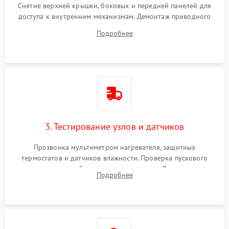
Снятие верхней крышки, боковых и передней панелей для
доступа к внутренним механизмам. Демонтаж приводного
ремня, панели управления и защитных кожухов.
Подробнее
Обеспечение свободного доступа к ТЭНу, компрессору,
двигателю и дренажной помпе.
3. Тестирование узлов и датчиков
Прозвонка мультиметром нагревателя, защитных
термостатов и датчиков влажности. Проверка пускового
конденсатора, обмоток мотора и помпы. Для машин с
Подробнее
тепловым насосом — диагностика работы компрессора и
оценка циркуляции хладагента.