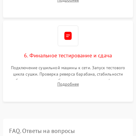
Подробнее
модулю управления. Монтаж корпусных панелей, люка и
верхней крышки устройства.
6. Финальное тестирование и сдача
Подключение сушильной машины к сети. Запуск тестового
цикла сушки. Проверка реверса барабана, стабильности
набора температуры, работы дренажного насоса (откачка
Подробнее
конденсата) и отсутствия посторонних скрипов, стуков или
вибраций.
FAQ. Ответы на вопросы