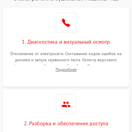
1. Диагностика и визуальный осмотр
Отключение от электросети. Считывание кодов ошибок на
дисплее и запуск сервисного теста. Осмотр ворсового
фильтра, теплообменника и барабана. Опрос клиента о
Подробнее
неисправностях (не сушит, не крутит барабан, сильно шумит
или выдает ошибку).
2. Разборка и обеспечение доступа