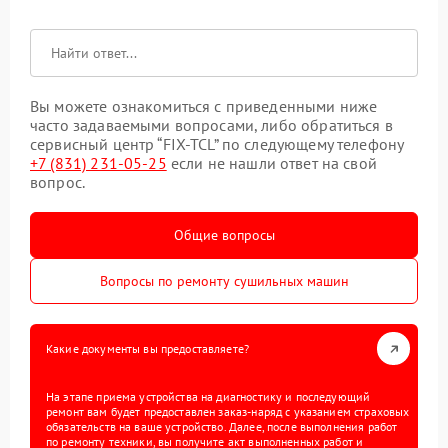
Вы можете ознакомиться с приведенными ниже
часто задаваемыми вопросами, либо обратиться в
сервисный центр “FIX-TCL” по следующему телефону
+7 (831) 231-05-25
если не нашли ответ на свой
вопрос.
Общие вопросы
Вопросы по ремонту сушильных машин
Какие документы вы предоставляете?
На этапе приема устройства на диагностику и последующий
ремонт вам будет предоставлен заказ-наряд с указанием страховых
обязательств на ваше устройство. Далее, после выполнения работ
по ремонту техники, вы получите акт выполненных работ и