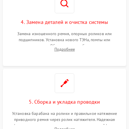
4. Замена деталей и очистка системы
Замена изношенного ремня, опорных роликов или
подшипников. Установка нового ТЭНа, помпы или
термодатчиков. Обязательная глубокая очистка
Подробнее
конденсатора, крыльчатки вентилятора и воздуховодов от
ворса. Восстановление платы управления.
5. Сборка и укладка проводки
Установка барабана на ролики и правильное натяжение
приводного ремня через ролик натяжителя. Надежная
фиксация всех узлов, подключение клемм и шлейфов к