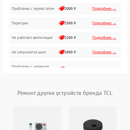
Проблемы с термостатом
2000 ₽
Подробнее →
Программное обеспечение
Перегрев
2500 ₽
Подробнее →
Датчики
Не работает вентиляция
2200 ₽
Подробнее →
Безопасность
Не запускается цикл
1800 ₽
Подробнее →
Проблемы с датчиком
2500 ₽
Подробнее →
влажности
Не работает нагреватель
2500 ₽
Подробнее →
Ремонт других устройств бренда TCL
Проблемы с блоком
1800 ₽
Подробнее →
управления
Не завершает программу
1500 ₽
Подробнее →