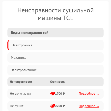
Неисправности сушильной
машины TCL
Виды неисправностей
Электроника
Механика
Электропитание
Неисправности
Стоимость
Нагрев
Не включается
1700 ₽
Подробнее →
Механические повреждения
Не сушит
2200 ₽
Подробнее →
Оптика