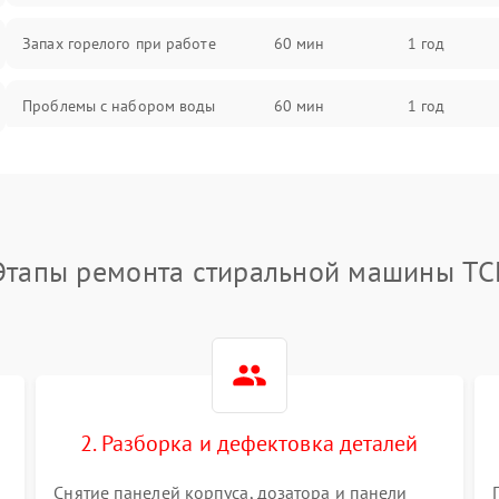
Запах горелого при работе
60 мин
1 год
Проблемы с набором воды
60 мин
1 год
Замена ТЭНа
60 мин
1 год
Замена платы управления
60 мин
1 год
Этапы ремонта стиральной машины TC
2. Разборка и дефектовка деталей
Снятие панелей корпуса, дозатора и панели