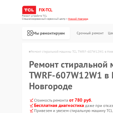
FIX-TCL
Ремонт устройств TCL
Специализированный cервисный центр г.
Нижний Новгород
Мы ремонтируем
Срочный ремонт
Це
в Нижнем Новгороде
Ремонт стиральной машины TCL TWRF-607W12W1 в Ни
Ремонт стиральной
TWRF-607W12W1 в
Новгороде
от 780 руб.
Стоимость ремонта
Бесплатная диагностика
даже при отказ
Ремонт роботов-пылесосов TCL
Ремонт сушильных машин TCL
Привезем и увезем стиральную машину T