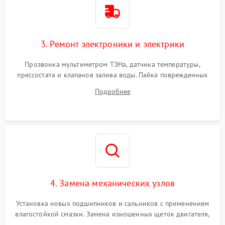
3. Ремонт электроники и электрики
Прозвонка мультиметром ТЭНа, датчика температуры,
прессостата и клапанов залива воды. Пайка поврежденных
дорожек или замена симисторов на плате управления.
Подробнее
Восстановление целостности проводки и контактов.
4. Замена механических узлов
Установка новых подшипников и сальников с применением
влагостойкой смазки. Замена изношенных щеток двигателя,
порванного ремня привода, неисправного сливного насоса