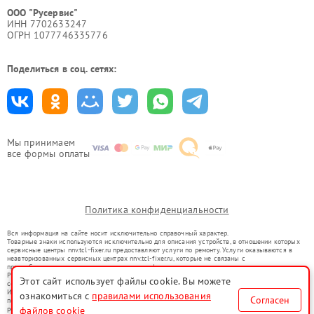
ООО "Русервис"
ИНН 7702633247
ОГРН 1077746335776
Поделиться в соц. сетях:
Мы принимаем
все формы оплаты
Политика конфиденциальности
Вся информация на сайте носит исключительно справочный характер.
Товарные знаки используются исключительно для описания устройств, в отношении которых
сервисные центры nnv.tcl-fixer.ru предоставляют услуги по ремонту. Услуги оказываются в
неавторизованных сервисных центрах nnv.tcl-fixer.ru, которые не связаны с
правообладателями товарных знаков или их официальными представителями.
Ремонт осуществляется для устройств, уже введенных в гражданский оборот в соответствии
Этот сайт использует файлы cookie. Вы можете
со статьей 1487 ГК РФ.
Использование товарных знаков не преследует цели индивидуализации услуг или введения
ознакомиться с
правилами использования
Согласен
потребителей в заблуждение, а служит для информирования о предоставляемых услугах по
ремонту техники указанных брендов.
файлов cookie