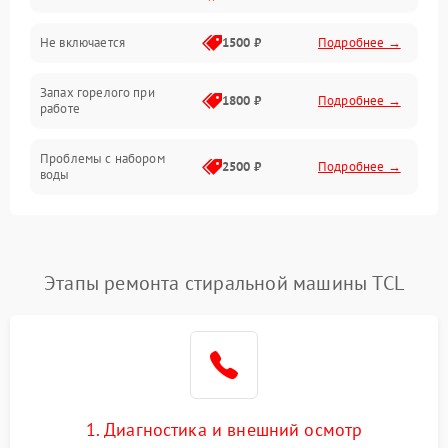
Не включается
1500 ₽
Подробнее →
Запах горелого при
1800 ₽
Подробнее →
работе
Проблемы с набором
2500 ₽
Подробнее →
воды
Замена ТЭНа
2200 ₽
Подробнее →
Замена платы управления
2200 ₽
Подробнее →
Этапы ремонта стиральной машины TCL
1. Диагностика и внешний осмотр