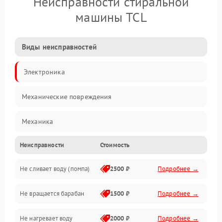
Неисправности стиральной
машины TCL
Виды неисправностей
Электроника
Механические повреждения
Механика
Неисправности
Стоимость
Электропитание
Не сливает воду (помпа)
2500 ₽
Подробнее →
Водоснабжение
Не вращается барабан
1500 ₽
Подробнее →
Слив
Не нагревает воду
2000 ₽
Подробнее →
Программное обеспечение