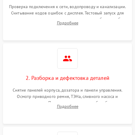
Проверка подключения к сети, водопроводу и канализации.
Считывание кодов ошибок с дисплея. Тестовый запуск для
выявления посторонних шумов, протечек или сбоев в работе
Подробнее
электронного модуля управления.
2. Разборка и дефектовка деталей
Снятие панелей корпуса, дозатора и панели управления.
Осмотр приводного ремня, ТЭНа, сливного насоса и
амортизаторов. Проверка подшипников барабана и
Подробнее
крестовины на износ, а манжеты люка на разрывы.