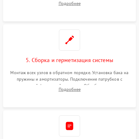
Подробнее
или поврежденной резиновой манжеты.
5. Сборка и герметизация системы
Монтаж всех узлов в обратном порядке. Установка бака на
пружины и амортизаторы. Подключение патрубков с
надежной фиксацией хомутами. Обработка стыков
Подробнее
герметиком для предотвращения возможных протечек воды.