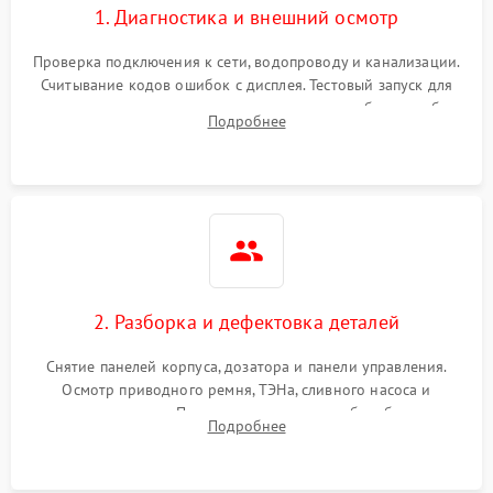
1. Диагностика и внешний осмотр
Проверка подключения к сети, водопроводу и канализации.
Считывание кодов ошибок с дисплея. Тестовый запуск для
выявления посторонних шумов, протечек или сбоев в работе
Подробнее
электронного модуля управления.
2. Разборка и дефектовка деталей
Снятие панелей корпуса, дозатора и панели управления.
Осмотр приводного ремня, ТЭНа, сливного насоса и
амортизаторов. Проверка подшипников барабана и
Подробнее
крестовины на износ, а манжеты люка на разрывы.