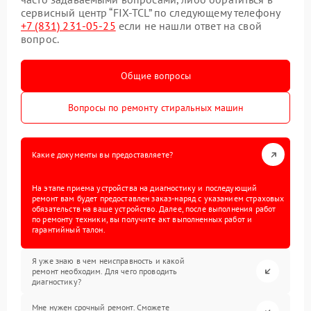
сервисный центр “FIX-TCL” по следующему телефону
+7 (831) 231-05-25
если не нашли ответ на свой
вопрос.
Общие вопросы
Вопросы по ремонту стиральных машин
Какие документы вы предоставляете?
На этапе приема устройства на диагностику и последующий
ремонт вам будет предоставлен заказ-наряд с указанием страховых
обязательств на ваше устройство. Далее, после выполнения работ
по ремонту техники, вы получите акт выполненных работ и
гарантийный талон.
Я уже знаю в чем неисправность и какой
ремонт необходим. Для чего проводить
диагностику?
Мне нужен срочный ремонт. Сможете