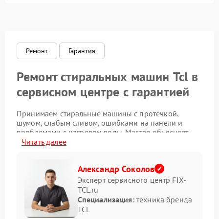
Замена ТЭНа
2200 ₽
Подробнее →
Замена платы управления
2200 ₽
Подробнее →
Ремонт
Гарантия
Ремонт стиральных машин Tcl в
сервисном центре с гарантией
Принимаем стиральные машины с протечкой,
шумом, слабым сливом, ошибками на панели и
проблемами с нагревом воды. Мастер объясняет
причину поломки простым языком, согласует цену
Читать далее
заранее и выполняет работу по утвержденному
плану.
Александр Соколов
Причины поломок и перечень
Эксперт сервисного центр FIX-
TCL.ru
работ
Специализация:
техника бренда
TCL
Когда техника требует мастера