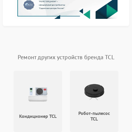
замена сливного насоса;
ремонт платы управления;
установка нового нагревателя;
чистка фильтра и патрубков;
настройка программ после сборки.
Диагностика, порядок ремонта
и связь
Ремонт других устройств бренда TCL
Оценка состояния техники
Бесплатная диагностика в сервисном центре FIX-TCL
проводится до утверждения ремонта. Клиент
получает ясное описание неисправности, цену
работ и срок готовности без скрытых пунктов в
смете.
Как проходит обслуживание
Робот-пылесос
Кондиционер TCL
Сервис Tcl строит работу последовательно: заявка
TCL
принимается, мастер изучает симптомы, проводит
диагностику, согласует действия с клиентом и