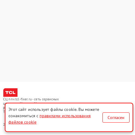
СЦ nnv.tcl-fixer.ru - сеть сервисных
центров в Нижнем Новгороде по
ремонту и обслуживанию техники
Этот сайт использует файлы cookie. Вы можете
TCL
ознакомиться с
правилами использования
Согласен
файлов cookie
2021-2026 © СЦ nnv.tcl-fixer.ru