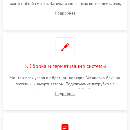
влагостойкой смазки. Замена изношенных щеток двигателя,
порванного ремня привода, неисправного сливного насоса
Подробнее
или поврежденной резиновой манжеты.
5. Сборка и герметизация системы
Монтаж всех узлов в обратном порядке. Установка бака на
пружины и амортизаторы. Подключение патрубков с
надежной фиксацией хомутами. Обработка стыков
Подробнее
герметиком для предотвращения возможных протечек воды.