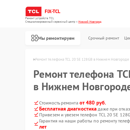
FIX-TCL
Ремонт устройств TCL
Специализированный cервисный центр г.
Нижний Новгород
Мы ремонтируем
Срочный ремонт
Це
в Нижнем Новгороде
Ремонт телефона TCL 20 SE 128GB в Нижнем Новгороде
Ремонт телефона TC
в Нижнем Новгород
от 480 руб.
Стоимость ремонта
Бесплатная диагностика
даже при отказ
Привезем и увезем телефон TCL 20 SE 128
Гарантия на наши работы по ремонту теле
Ремонт роботов-пылесосов TCL
Ремонт сушильных машин TCL
Ремонт стиральных машин TCL
лет