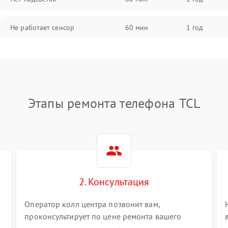
Не работает сенсор
60 мин
1 год
Мерцает изображение
60 мин
1 год
Не работает 3D Touch
60 мин
1 год
Этапы ремонта телефона TCL
Не работает Face ID
60 мин
1 год
2. Консультация
Оператор колл центра позвонит вам,
проконсультирует по цене ремонта вашего