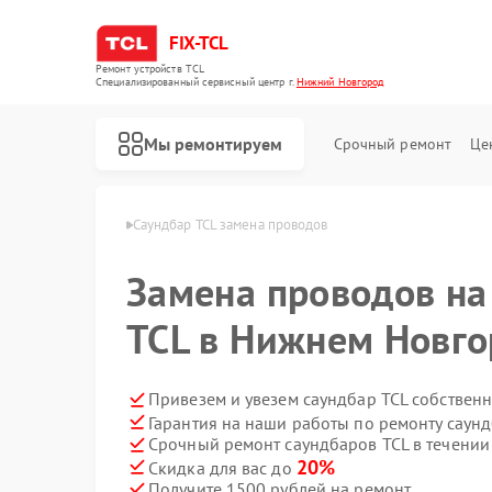
FIX-TCL
Ремонт устройств TCL
Специализированный cервисный центр г.
Нижний Новгород
Мы ремонтируем
Срочный ремонт
Це
в Нижнем Новгороде
Саундбар TCL замена проводов
Замена проводов на
TCL в Нижнем Новго
Привезем и увезем саундбар TCL собствен
Гарантия на наши работы по ремонту саун
Срочный ремонт саундбаров TCL в течении
Ремонт роботов-пылесосов TCL
Ремонт сушильных машин TCL
Ремонт стиральных машин TCL
20%
Скидка для вас до
Получите 1500 рублей на ремонт