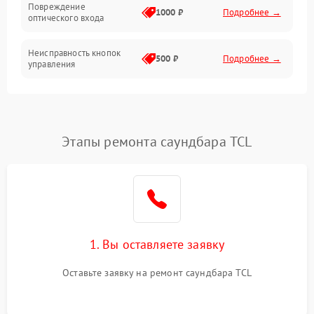
Повреждение
Электроника/Акустика
1000 ₽
Подробнее →
оптического входа
Неисправность кнопок
500 ₽
Подробнее →
управления
Проблемы с пайкой на
1000 ₽
Подробнее →
плате
Этапы ремонта саундбара TCL
Неисправность
2000 ₽
Подробнее →
процессора
Неисправность разъемов
500 ₽
Подробнее →
(AUX, RCA)
Проблемы с зарядкой
1. Вы оставляете заявку
1000 ₽
Подробнее →
(если есть)
Оставьте заявку на ремонт саундбара TCL
Неисправность Wi-Fi-
1500 ₽
Подробнее →
модуля