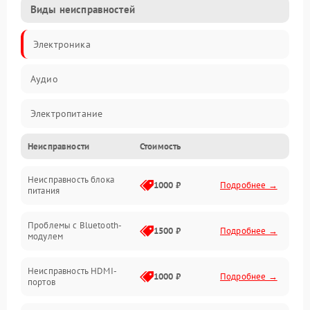
Виды неисправностей
Электроника
Аудио
Электропитание
Неисправности
Стоимость
Интерфейсы
Неисправность блока
Связь
1000 ₽
Подробнее →
питания
Акустика
Проблемы с Bluetooth-
1500 ₽
Подробнее →
модулем
Механические повреждения
Неисправность HDMI-
1000 ₽
Подробнее →
портов
Программное обеспечение