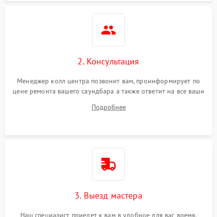
Повреждение внутренних
500 ₽
Подробнее →
проводов
Неисправность системы
1000 ₽
Подробнее →
охлаждения
2. Консультация
Неисправность
500 ₽
Подробнее →
Менеджер колл центра позвонит вам, проинформирует по
индикаторов
цене ремонта вашего саундбара а также ответит на все ваши
вопросы.
Подробнее
Неисправность системы
2000 ₽
Подробнее →
звуковой обработки
3. Выезд мастера
Наш специалист приедет к вам в удобное для вас время.