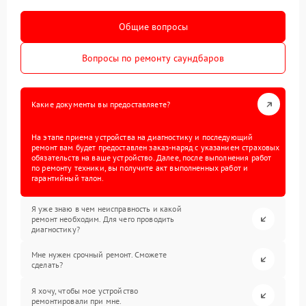
Общие вопросы
Вопросы по ремонту саундбаров
Какие документы вы предоставляете?
На этапе приема устройства на диагностику и последующий
ремонт вам будет предоставлен заказ-наряд с указанием страховых
обязательств на ваше устройство. Далее, после выполнения работ
по ремонту техники, вы получите акт выполненных работ и
гарантийный талон.
Я уже знаю в чем неисправность и какой
ремонт необходим. Для чего проводить
диагностику?
Мне нужен срочный ремонт. Сможете
сделать?
Я хочу, чтобы мое устройство
ремонтировали при мне.