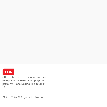
СЦ nnv.tcl-fixer.ru - сеть сервисных
центров в Нижнем Новгороде по
ремонту и обслуживанию техники
TCL
2021-2026 © СЦ nnv.tcl-fixer.ru