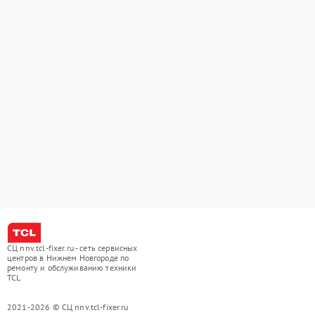
СЦ nnv.tcl-fixer.ru - сеть сервисных
центров в Нижнем Новгороде по
ремонту и обслуживанию техники
TCL
2021-2026 © СЦ nnv.tcl-fixer.ru