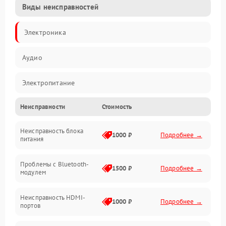
Виды неисправностей
Электроника
Аудио
Электропитание
Неисправности
Стоимость
Интерфейсы
Неисправность блока
Связь
1000 ₽
Подробнее →
питания
Акустика
Проблемы с Bluetooth-
1500 ₽
Подробнее →
модулем
Механические повреждения
Неисправность HDMI-
1000 ₽
Подробнее →
портов
Программное обеспечение