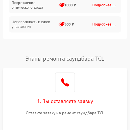
Повреждение
Электроника/Акустика
1000 ₽
Подробнее →
оптического входа
Неисправность кнопок
500 ₽
Подробнее →
управления
Проблемы с пайкой на
1000 ₽
Подробнее →
плате
Этапы ремонта саундбара TCL
Неисправность
2000 ₽
Подробнее →
процессора
Неисправность разъемов
500 ₽
Подробнее →
(AUX, RCA)
Проблемы с зарядкой
1. Вы оставляете заявку
1000 ₽
Подробнее →
(если есть)
Оставьте заявку на ремонт саундбара TCL
Неисправность Wi-Fi-
1500 ₽
Подробнее →
модуля