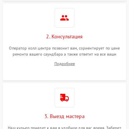
Повреждение внутренних
500 ₽
Подробнее →
проводов
Неисправность системы
1000 ₽
Подробнее →
охлаждения
2. Консультация
Неисправность
500 ₽
Подробнее →
Оператор колл центра позвонит вам, сориентирует по цене
индикаторов
ремонта вашего саундбара а также ответит на все ваши
вопросы.
Подробнее
Неисправность системы
2000 ₽
Подробнее →
звуковой обработки
3. Выезд мастера
Наш курьер приедет к вам в удобное для вас время. Заберет