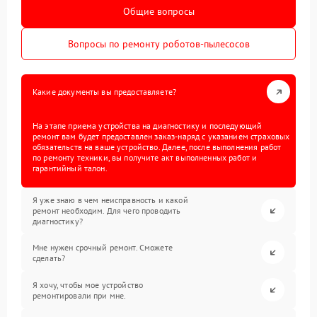
Общие вопросы
Вопросы по ремонту роботов-пылесосов
Какие документы вы предоставляете?
На этапе приема устройства на диагностику и последующий
ремонт вам будет предоставлен заказ-наряд с указанием страховых
обязательств на ваше устройство. Далее, после выполнения работ
по ремонту техники, вы получите акт выполненных работ и
гарантийный талон.
Я уже знаю в чем неисправность и какой
ремонт необходим. Для чего проводить
диагностику?
Мне нужен срочный ремонт. Сможете
сделать?
Я хочу, чтобы мое устройство
ремонтировали при мне.