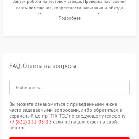
Запуск робота на тестовом стенде. Проверка построения
карты помещения, корректности навигации и обхода
препятствий. Оценка силы всасывания и работы турбины.
Подробнее
Тестирование автоматического возврата на док-станцию и
процесса зарядки.
FAQ. Ответы на вопросы
Вы можете ознакомиться с приведенными ниже
часто задаваемыми вопросами, либо обратиться в
сервисный центр “FIX-TCL” по следующему телефону
+7 (831) 231-05-25
если не нашли ответ на свой
вопрос.