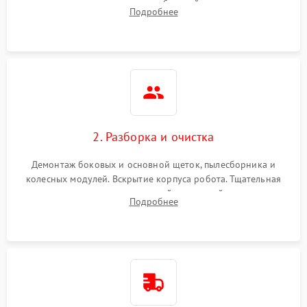
аккумулятора и тестирование базовой станции зарядки.
Подробнее
Оценка работы лидара, бампера и датчиков падения для
локализации неисправности.
2. Разборка и очистка
Демонтаж боковых и основной щеток, пылесборника и
колесных модулей. Вскрытие корпуса робота. Тщательная
очистка внутренних полостей, шестерней и плат от
Подробнее
скопившейся пыли, волос и шерсти животных с
использованием сжатого воздуха и щеток.