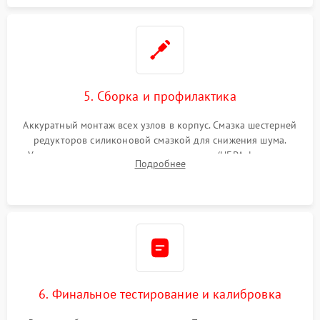
5. Сборка и профилактика
Аккуратный монтаж всех узлов в корпус. Смазка шестерней
редукторов силиконовой смазкой для снижения шума.
Установка новых расходных материалов (HEPA-фильтров,
Подробнее
микрофибры, щеток). Надежная фиксация разъемов и
проверка герметичности водяного контура.
6. Финальное тестирование и калибровка