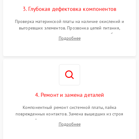
3. Глубокая дефектовка компонентов
Проверка материнской платы на наличие окислений и
выгоревших элементов. Прозвонка цепей питания,
тестирование приводных моторов колес и турбины
Подробнее
всасывания. Оценка состояния оптических и инфракрасных
датчиков, а также механизма лазерного дальномера.
4. Ремонт и замена деталей
Компонентный ремонт системной платы, пайка
поврежденных контактов. Замена вышедших из строя
двигателей, изношенного аккумулятора, неисправного
Подробнее
лидара или помпы подачи воды. Восстановление шлейфов и
устранение последствий попадания влаги.