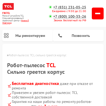
+7 (831) 231-05-25
Ежедневно с 9:00 до 21:00
FIX-TCL
+7 (800) 100-33-26
Ремонт устройств TCL
Специализированный
Звонок бесплатный по РФ
cервисный центр г.
Нижний
Новгород
Мы ремонтируем
Позвонить
ороде
Робот-пылесос TCL сильно греется корпус
Робот-пылесос
TCL
Сильно греется корпус
Бесплатная диагностика
даже при отказе от
ремонта
Привезем и увезем робот-пылесос TCL
собственной доставкой
Гарантия на наши работы по ремонту роботов-