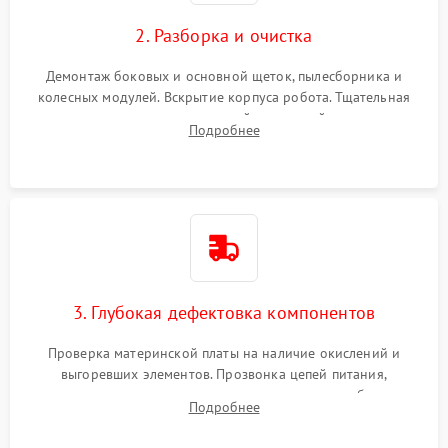
2. Разборка и очистка
Демонтаж боковых и основной щеток, пылесборника и
колесных модулей. Вскрытие корпуса робота. Тщательная
очистка внутренних полостей, шестерней и плат от
Подробнее
скопившейся пыли, волос и шерсти животных с
использованием сжатого воздуха и щеток.
3. Глубокая дефектовка компонентов
Проверка материнской платы на наличие окислений и
выгоревших элементов. Прозвонка цепей питания,
тестирование приводных моторов колес и турбины
Подробнее
всасывания. Оценка состояния оптических и инфракрасных
датчиков, а также механизма лазерного дальномера.