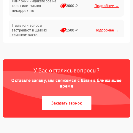
Лампочки индикаторов не
горят или мигают
2000 ₽
Подробнее →
Батарея
некорректно
Режим работы
Пыль или волосы
застревают в щетках
1500 ₽
Подробнее →
слишком часто
Программные сбои
У Вас остались вопросы?
Оставьте заявку, мы свяжемся с Вами в ближайшее
время
Заказать звонок