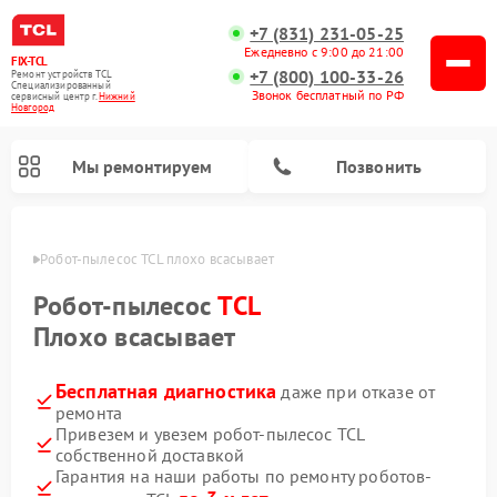
+7 (831) 231-05-25
Ежедневно с 9:00 до 21:00
FIX-TCL
+7 (800) 100-33-26
Ремонт устройств TCL
Специализированный
Звонок бесплатный по РФ
cервисный центр г.
Нижний
Новгород
Мы ремонтируем
Позвонить
ороде
Робот-пылесос TCL плохо всасывает
Робот-пылесос
TCL
Плохо всасывает
Бесплатная диагностика
даже при отказе от
ремонта
Привезем и увезем робот-пылесос TCL
собственной доставкой
Гарантия на наши работы по ремонту роботов-