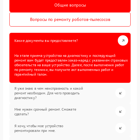
Общие вопросы
Вопросы по ремонту роботов-пылесосов
Какие документы вы предоставляете?
На этапе приема устройства на диагностику и последующий
ремонт вам будет предоставлен заказ-наряд с указанием страховых
обязательств на ваше устройство. Далее, после выполнения работ
по ремонту техники, вы получите акт выполненных работ и
гарантийный талон.
Я уже знаю в чем неисправность и какой
ремонт необходим. Для чего проводить
диагностику?
Мне нужен срочный ремонт. Сможете
сделать?
Я хочу, чтобы мое устройство
ремонтировали при мне.