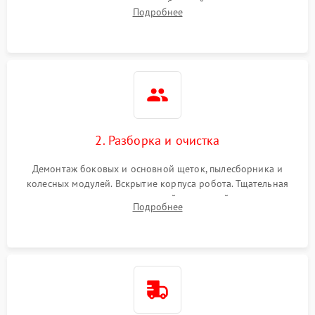
аккумулятора и тестирование базовой станции зарядки.
Подробнее
Оценка работы лидара, бампера и датчиков падения для
локализации неисправности.
2. Разборка и очистка
Демонтаж боковых и основной щеток, пылесборника и
колесных модулей. Вскрытие корпуса робота. Тщательная
очистка внутренних полостей, шестерней и плат от
Подробнее
скопившейся пыли, волос и шерсти животных с
использованием сжатого воздуха и щеток.