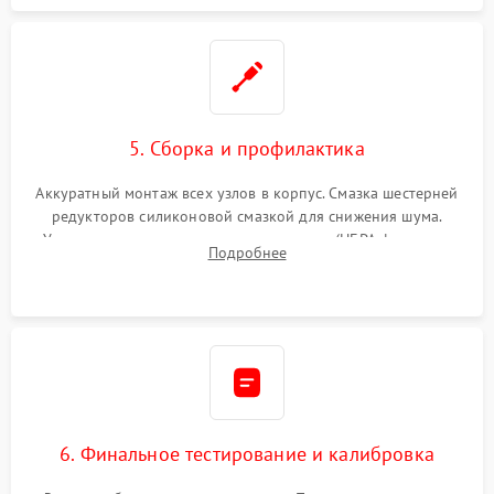
5. Сборка и профилактика
Аккуратный монтаж всех узлов в корпус. Смазка шестерней
редукторов силиконовой смазкой для снижения шума.
Установка новых расходных материалов (HEPA-фильтров,
Подробнее
микрофибры, щеток). Надежная фиксация разъемов и
проверка герметичности водяного контура.
6. Финальное тестирование и калибровка