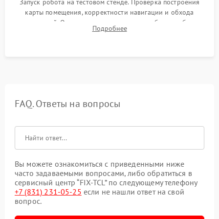
Запуск робота на тестовом стенде. Проверка построения
карты помещения, корректности навигации и обхода
препятствий. Оценка силы всасывания и работы турбины.
Подробнее
Тестирование автоматического возврата на док-станцию и
процесса зарядки.
FAQ. Ответы на вопросы
Вы можете ознакомиться с приведенными ниже
часто задаваемыми вопросами, либо обратиться в
сервисный центр “FIX-TCL” по следующему телефону
+7 (831) 231-05-25
если не нашли ответ на свой
вопрос.