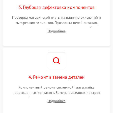
3. Глубокая дефектовка компонентов
Проверка материнской платы на наличие окислений и
выгоревших элементов. Прозвонка цепей питания,
тестирование приводных моторов колес и турбины
Подробнее
всасывания. Оценка состояния оптических и инфракрасных
датчиков, а также механизма лазерного дальномера.
4. Ремонт и замена деталей
Компонентный ремонт системной платы, пайка
поврежденных контактов. Замена вышедших из строя
двигателей, изношенного аккумулятора, неисправного
Подробнее
лидара или помпы подачи воды. Восстановление шлейфов и
устранение последствий попадания влаги.