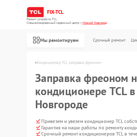
FIX-TCL
Ремонт устройств TCL
Специализированный cервисный центр г.
Нижний Новгород
Мы ремонтируем
Срочный ремонт
Це
в Нижнем Новгороде
Кондиционер TCL заправка фреоном
Заправка фреоном 
кондиционере TCL 
Новгороде
Привезем и увезем кондиционер TCL собст
Гарантия на наши работы по ремонту кон
Ремонт роботов-пылесосов TCL
Ремонт сушильных машин TCL
Ремонт стиральных машин TCL
Срочный ремонт кондиционеров TCL в теч