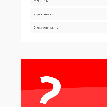
Механика
Управление
Электропитание
Датчики
Работа системы
?
Фильтрация
Хладагент