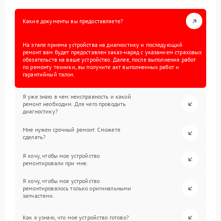
Какие документы вы предоставляете?
На этапе приема устройства на диагностику и последующий
ремонт вам будет предоставлен заказ-наряд с указанием страховых
обязательств на ваше устройство. Далее, после выполнения работ
по ремонту техники, вы получите акт выполненных работ и
гарантийный талон.
Я уже знаю в чем неисправность и какой
ремонт необходим. Для чего проводить
диагностику?
Мне нужен срочный ремонт. Сможете
сделать?
Я хочу, чтобы мое устройство
ремонтировали при мне.
Я хочу, чтобы мое устройство
ремонтировалось только оригинальными
запчастями.
Как я узнаю, что мое устройство готово?