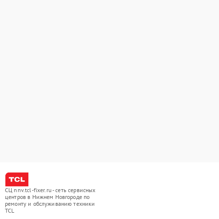
СЦ nnv.tcl-fixer.ru - сеть сервисных
центров в Нижнем Новгороде по
ремонту и обслуживанию техники
TCL