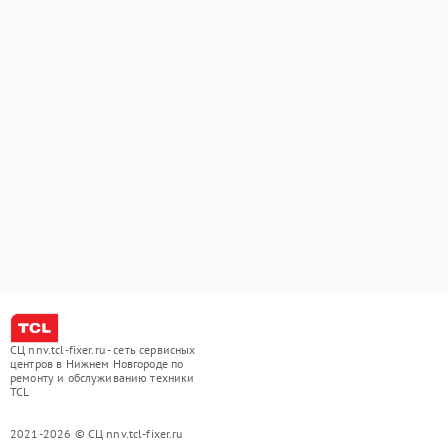
СЦ nnv.tcl-fixer.ru - сеть сервисных
центров в Нижнем Новгороде по
ремонту и обслуживанию техники
TCL
2021-2026 © СЦ nnv.tcl-fixer.ru