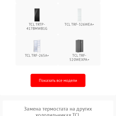
TCL TRTP-
TCL TRF-326WEA+
417BMWB1G
TCL TRF-265A+
TCL TRF-
520WEXPA+
Показать все модели
Замена термостата на других
холодильниках TCL