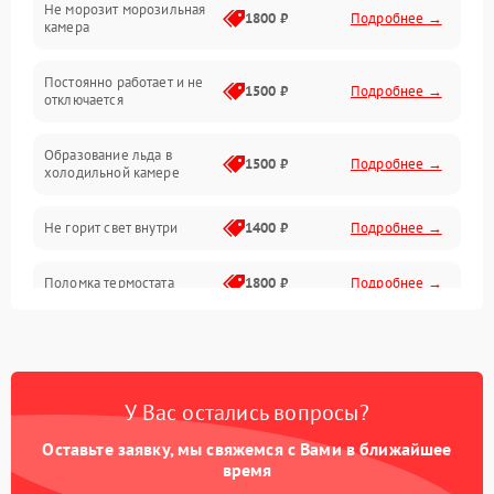
Не морозит морозильная
Дренаж
1800 ₽
Подробнее →
камера
Оттайка
Постоянно работает и не
1500 ₽
Подробнее →
отключается
Программное обеспечение
Образование льда в
1500 ₽
Подробнее →
холодильной камере
Не горит свет внутри
1400 ₽
Подробнее →
Поломка термостата
1800 ₽
Подробнее →
Не работает вентилятор
1800 ₽
Подробнее →
Поломка системы No Frost
2600 ₽
Подробнее →
У Вас остались вопросы?
Оставьте заявку, мы свяжемся с Вами в ближайшее
Образование конденсата
1800 ₽
Подробнее →
на стенках
время