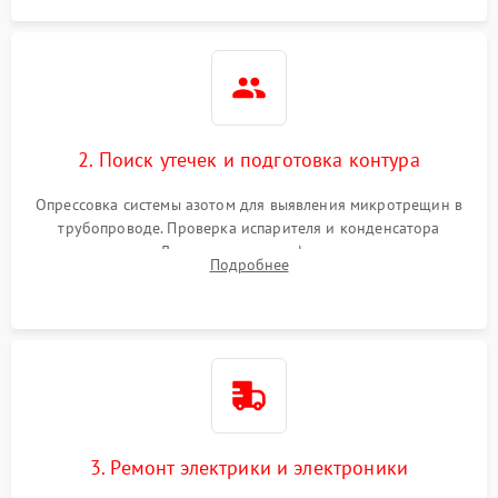
2. Поиск утечек и подготовка контура
Опрессовка системы азотом для выявления микротрещин в
трубопроводе. Проверка испарителя и конденсатора
течеискателем. Демонтаж старого фильтра-осушителя и
Подробнее
продувка капиллярной трубки для устранения засоров.
3. Ремонт электрики и электроники