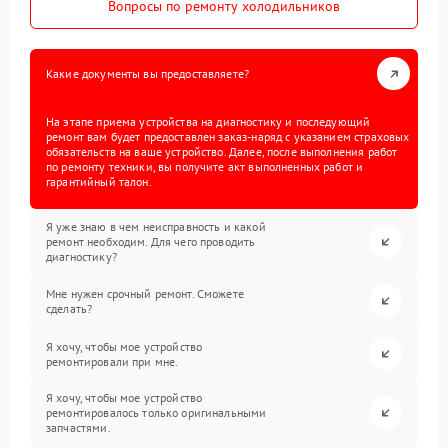
Вопросы по ремонту холодильников
Какие документы вы предоставляете?
На этапе приема устройства на диагностику и последующий
ремонт вам будет предоставлен заказ-наряд с указанием страховых
обязательств на ваше устройство. Далее, после выполнения работ
по ремонту техники, вы получите акт выполненных работ и
гарантийный талон.
Я уже знаю в чем неисправность и какой
ремонт необходим. Для чего проводить
диагностику?
Мне нужен срочный ремонт. Сможете
сделать?
Я хочу, чтобы мое устройство
ремонтировали при мне.
Я хочу, чтобы мое устройство
ремонтировалось только оригинальными
запчастями.