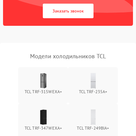
Сбой в работе инвертора
2100 ₽
Подробнее →
Заказать звонок
Запах горелого при
2000 ₽
Подробнее →
работе
Не включается
1000 ₽
Подробнее →
холодильник
Модели холодильников TCL
Проблемы с системой
автоматической
1800 ₽
Подробнее →
разморозки
TCL TRF-315WEXA+
TCL TRF-235A+
TCL TRF-347WEXA+
TCL TRF-249BIA+