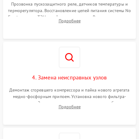
Прозвонка пускозащитного реле, датчиков температуры и
терморегулятора. Восстановление цепей питания системы No
Frost, включая ТЭН оттайки и вентилятор. Ремонт или замена
Подробнее
платы управления при сбоях алгоритмов.
4. Замена неисправных узлов
Демонтаж сгоревшего компрессора и пайка нового агрегата
медно-фосфорным припоем. Установка нового фильтра-
осушителя. Замена изношенных вентиляторов обдува,
Подробнее
сломанных заслонок или поврежденных дверных петель.