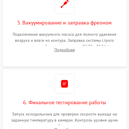
5. Вакуумирование и заправка фреоном
Подключение вакуумного насоса для полного удаления
воздуха и влаги из контура. Заправка системы строго
дозированным объемом хладагента (R600a, R134a) по
Подробнее
электронным весам. Контроль рабочего давления в системе.
6. Финальное тестирование работы
Запуск холодильника для проверки скорости выхода на
заданную температуру в камерах. Контроль уровня шума
компрессора, отсутствия обмерзания стенок и корректного