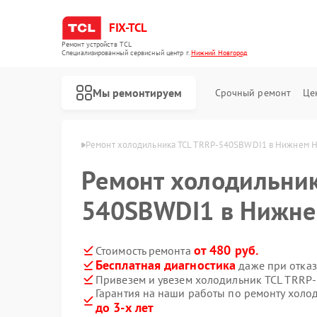
FIX-TCL
Ремонт устройств TCL
Специализированный cервисный центр г.
Нижний Новгород
Мы ремонтируем
Срочный ремонт
Це
в Нижнем Новгороде
Ремонт холодильника TCL TRRP-540SBWDI1 в Нижнем 
Ремонт холодильник
540SBWDI1 в Нижне
от 480 руб.
Стоимость ремонта
Бесплатная диагностика
даже при отказ
Привезем и увезем холодильник TCL TRRP
Гарантия на наши работы по ремонту хол
Ремонт роботов-пылесосов TCL
Ремонт сушильных машин TCL
Ремонт стиральных машин TCL
до 3-х лет