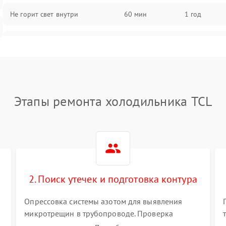
Не горит свет внутри
60 мин
1 год
Поломка термостата
60 мин
1 год
Не работает вентилятор
60 мин
1 год
Этапы ремонта холодильника TCL
Поломка системы No Frost
60 мин
1 год
Образование конденсата на
60 мин
1 год
стенках
Сбой в работе инвертора
60 мин
1 год
2. Поиск утечек и подготовка контура
Запах горелого при работе
60 мин
1 год
Опрессовка системы азотом для выявления
микротрещин в трубопроводе. Проверка
Не включается холодильник
60 мин
1 год
испарителя и конденсатора течеискателем.