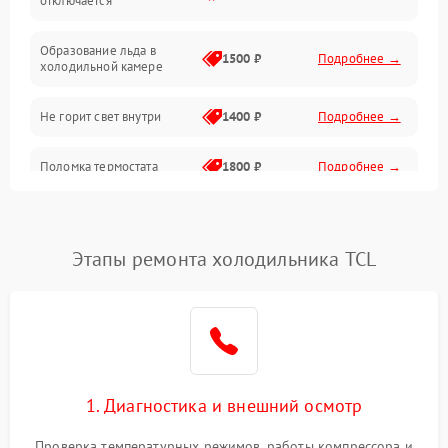
отключается
Программное обеспечение
Образование льда в
1500 ₽
Подробнее →
холодильной камере
Не горит свет внутри
1400 ₽
Подробнее →
Поломка термостата
1800 ₽
Подробнее →
Не работает вентилятор
1800 ₽
Подробнее →
Этапы ремонта холодильника TCL
Поломка системы No Frost
2600 ₽
Подробнее →
Образование конденсата
1800 ₽
Подробнее →
на стенках
Сбой в работе инвертора
2100 ₽
Подробнее →
1. Диагностика и внешний осмотр
Запах горелого при
2000 ₽
Подробнее →
Проверка температурных режимов, работы компрессора и