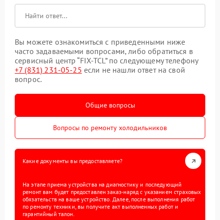
Вы можете ознакомиться с приведенными ниже
часто задаваемыми вопросами, либо обратиться в
сервисный центр “FIX-TCL” по следующему телефону
+7 (831) 231-05-25
если не нашли ответ на свой
вопрос.
Общие вопросы
Вопросы по ремонту холодильников
Какие документы вы предоставляете?
На этапе приема устройства на диагностику и последующий
ремонт вам будет предоставлен заказ-наряд с указанием страховых
обязательств на ваше устройство. Далее, после выполнения работ
по ремонту техники, вы получите акт выполненных работ и
гарантийный талон.