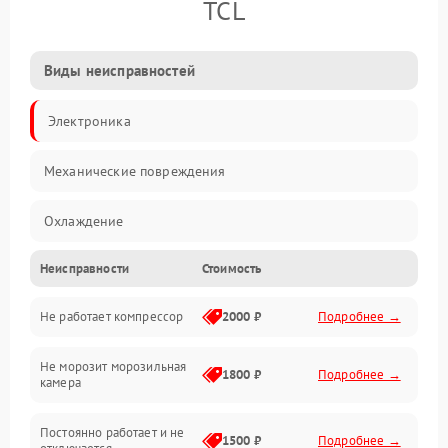
TCL
Виды неисправностей
Электроника
Механические повреждения
Охлаждение
Неисправности
Стоимость
Механика
Не работает компрессор
2000 ₽
Подробнее →
Электропитание
Не морозит морозильная
Дренаж
1800 ₽
Подробнее →
камера
Оттайка
Постоянно работает и не
1500 ₽
Подробнее →