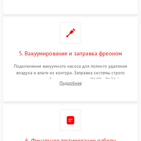
5. Вакуумирование и заправка фреоном
Подключение вакуумного насоса для полного удаления
воздуха и влаги из контура. Заправка системы строго
дозированным объемом хладагента (R600a, R134a) по
Подробнее
электронным весам. Контроль рабочего давления в системе.
6. Финальное тестирование работы