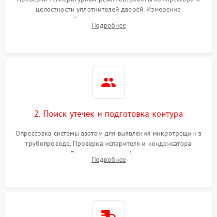
работе
целостности уплотнителей дверей. Измерение
сопротивления обмоток мотора, проверка термостата и
Не включается
Подробнее
1000 ₽
Подробнее →
считывание кодов ошибок с электронного дисплея.
холодильник
Проблемы с системой
автоматической
1800 ₽
Подробнее →
разморозки
2. Поиск утечек и подготовка контура
Опрессовка системы азотом для выявления микротрещин в
трубопроводе. Проверка испарителя и конденсатора
течеискателем. Демонтаж старого фильтра-осушителя и
Подробнее
продувка капиллярной трубки для устранения засоров.