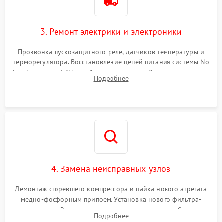
3. Ремонт электрики и электроники
Прозвонка пускозащитного реле, датчиков температуры и
терморегулятора. Восстановление цепей питания системы No
Frost, включая ТЭН оттайки и вентилятор. Ремонт или замена
Подробнее
платы управления при сбоях алгоритмов.
4. Замена неисправных узлов
Демонтаж сгоревшего компрессора и пайка нового агрегата
медно-фосфорным припоем. Установка нового фильтра-
осушителя. Замена изношенных вентиляторов обдува,
Подробнее
сломанных заслонок или поврежденных дверных петель.