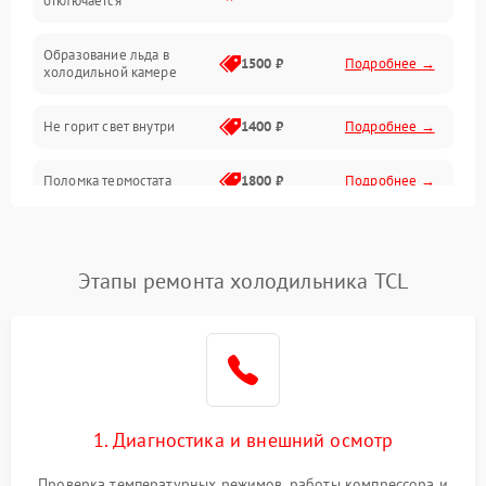
отключается
Программное обеспечение
Образование льда в
1500 ₽
Подробнее →
холодильной камере
Не горит свет внутри
1400 ₽
Подробнее →
Поломка термостата
1800 ₽
Подробнее →
Не работает вентилятор
1800 ₽
Подробнее →
Этапы ремонта холодильника TCL
Поломка системы No Frost
2600 ₽
Подробнее →
Образование конденсата
1800 ₽
Подробнее →
на стенках
Сбой в работе инвертора
2100 ₽
Подробнее →
1. Диагностика и внешний осмотр
Запах горелого при
2000 ₽
Подробнее →
Проверка температурных режимов, работы компрессора и