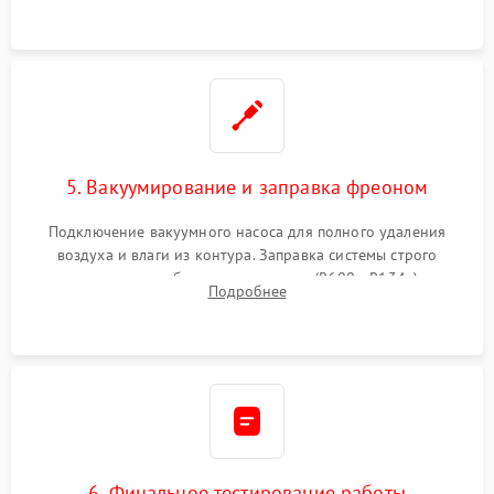
5. Вакуумирование и заправка фреоном
Подключение вакуумного насоса для полного удаления
воздуха и влаги из контура. Заправка системы строго
дозированным объемом хладагента (R600a, R134a) по
Подробнее
электронным весам. Контроль рабочего давления в системе.
6. Финальное тестирование работы