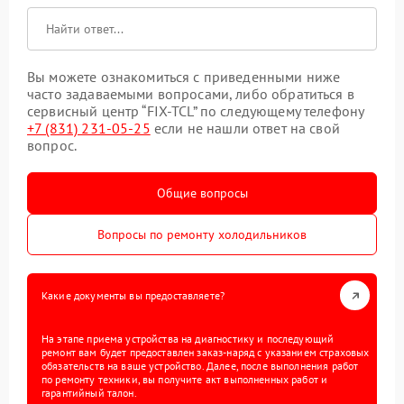
Вы можете ознакомиться с приведенными ниже
часто задаваемыми вопросами, либо обратиться в
сервисный центр “FIX-TCL” по следующему телефону
+7 (831) 231-05-25
если не нашли ответ на свой
вопрос.
Общие вопросы
Вопросы по ремонту холодильников
Какие документы вы предоставляете?
На этапе приема устройства на диагностику и последующий
ремонт вам будет предоставлен заказ-наряд с указанием страховых
обязательств на ваше устройство. Далее, после выполнения работ
по ремонту техники, вы получите акт выполненных работ и
гарантийный талон.