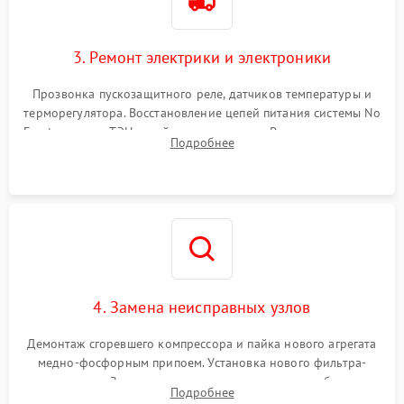
3. Ремонт электрики и электроники
Прозвонка пускозащитного реле, датчиков температуры и
терморегулятора. Восстановление цепей питания системы No
Frost, включая ТЭН оттайки и вентилятор. Ремонт или замена
Подробнее
платы управления при сбоях алгоритмов.
4. Замена неисправных узлов
Демонтаж сгоревшего компрессора и пайка нового агрегата
медно-фосфорным припоем. Установка нового фильтра-
осушителя. Замена изношенных вентиляторов обдува,
Подробнее
сломанных заслонок или поврежденных дверных петель.