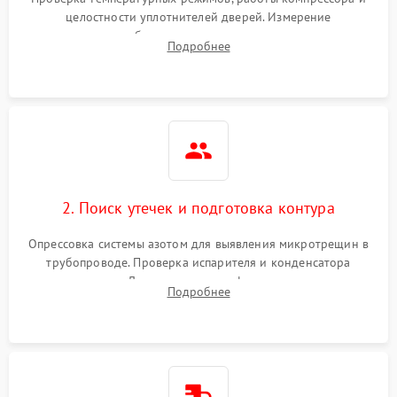
работе
целостности уплотнителей дверей. Измерение
сопротивления обмоток мотора, проверка термостата и
Не включается
Подробнее
1000 ₽
Подробнее →
считывание кодов ошибок с электронного дисплея.
холодильник
Проблемы с системой
автоматической
1800 ₽
Подробнее →
разморозки
2. Поиск утечек и подготовка контура
Опрессовка системы азотом для выявления микротрещин в
трубопроводе. Проверка испарителя и конденсатора
течеискателем. Демонтаж старого фильтра-осушителя и
Подробнее
продувка капиллярной трубки для устранения засоров.