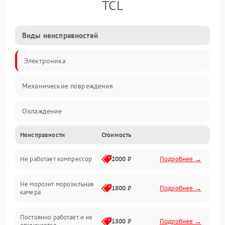
TCL
Виды неисправностей
Электроника
Механические повреждения
Охлаждение
Неисправности
Стоимость
Механика
Не работает компрессор
2000 ₽
Подробнее →
Электропитание
Не морозит морозильная
Дренаж
1800 ₽
Подробнее →
камера
Оттайка
Постоянно работает и не
1500 ₽
Подробнее →