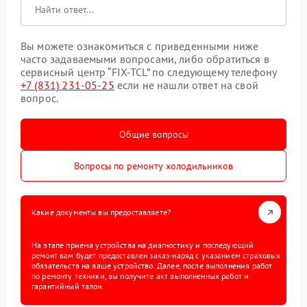
Вы можете ознакомиться с приведенными ниже
часто задаваемыми вопросами, либо обратиться в
сервисный центр “FIX-TCL” по следующему телефону
+7 (831) 231-05-25
если не нашли ответ на свой
вопрос.
Общие вопросы
Вопросы по ремонту холодильников
Какие документы вы предоставляете?
На этапе приема устройства на диагностику и последующий
ремонт вам будет предоставлен заказ-наряд с указанием страховых
обязательств на ваше устройство. Далее, после выполнения работ
по ремонту техники, вы получите акт выполненных работ и
гарантийный талон.