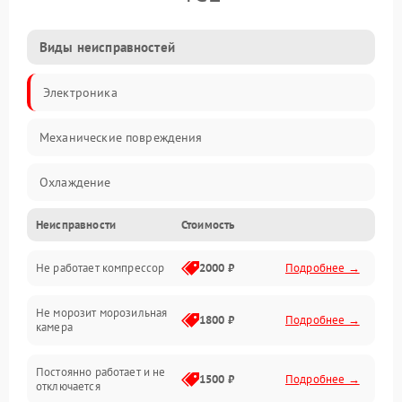
Виды неисправностей
Электроника
Механические повреждения
Охлаждение
Неисправности
Стоимость
Механика
Не работает компрессор
2000 ₽
Подробнее →
Электропитание
Не морозит морозильная
Дренаж
1800 ₽
Подробнее →
камера
Оттайка
Постоянно работает и не
1500 ₽
Подробнее →
отключается