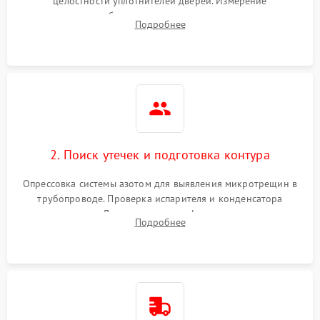
целостности уплотнителей дверей. Измерение
сопротивления обмоток мотора, проверка термостата и
Не включается
Подробнее
1000 ₽
Подробнее →
считывание кодов ошибок с электронного дисплея.
холодильник
Проблемы с системой
автоматической
1800 ₽
Подробнее →
разморозки
2. Поиск утечек и подготовка контура
Опрессовка системы азотом для выявления микротрещин в
трубопроводе. Проверка испарителя и конденсатора
течеискателем. Демонтаж старого фильтра-осушителя и
Подробнее
продувка капиллярной трубки для устранения засоров.