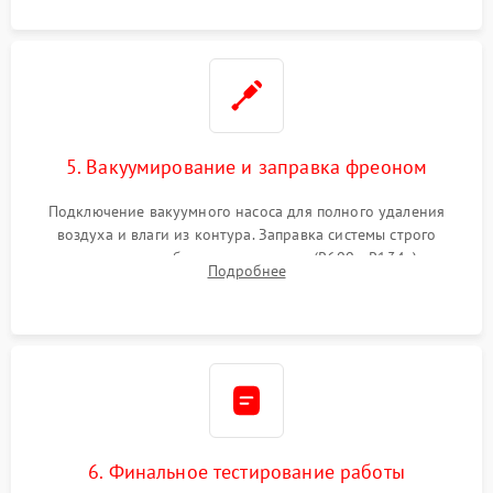
5. Вакуумирование и заправка фреоном
Подключение вакуумного насоса для полного удаления
воздуха и влаги из контура. Заправка системы строго
дозированным объемом хладагента (R600a, R134a) по
Подробнее
электронным весам. Контроль рабочего давления в системе.
6. Финальное тестирование работы