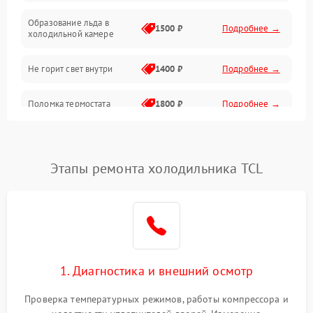
Программное обеспечение
Образование льда в
1500 ₽
Подробнее →
холодильной камере
Не горит свет внутри
1400 ₽
Подробнее →
Поломка термостата
1800 ₽
Подробнее →
Не работает вентилятор
1800 ₽
Подробнее →
Этапы ремонта холодильника TCL
Поломка системы No Frost
2600 ₽
Подробнее →
Образование конденсата
1800 ₽
Подробнее →
на стенках
Сбой в работе инвертора
2100 ₽
Подробнее →
1. Диагностика и внешний осмотр
Запах горелого при
2000 ₽
Подробнее →
Проверка температурных режимов, работы компрессора и
работе