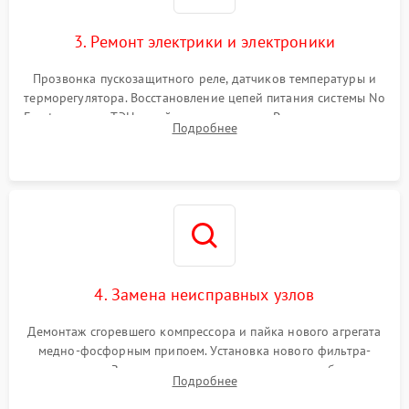
3. Ремонт электрики и электроники
Прозвонка пускозащитного реле, датчиков температуры и
терморегулятора. Восстановление цепей питания системы No
Frost, включая ТЭН оттайки и вентилятор. Ремонт или замена
Подробнее
платы управления при сбоях алгоритмов.
4. Замена неисправных узлов
Демонтаж сгоревшего компрессора и пайка нового агрегата
медно-фосфорным припоем. Установка нового фильтра-
осушителя. Замена изношенных вентиляторов обдува,
Подробнее
сломанных заслонок или поврежденных дверных петель.